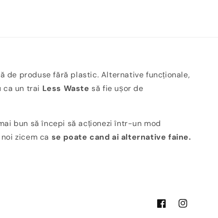
ă de produse fără plastic. Alternative funcționale,
u ca un trai
Less Waste
să fie ușor de
ai bun să începi să acționezi într-un mod
i noi zicem ca
se poate cand ai alternative faine.
Facebook
Instagram