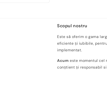
Scopul nostru
Este să oferim o gama larg
eficiente și iubibile, pentr
implementat.
Acum
este momentul cel m
conștient și responsabil s