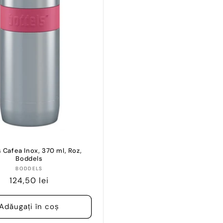
 Cafea Inox, 370 ml, Roz,
Boddels
Vânzător:
BODDELS
Preț
124,50 lei
obișnuit
Adăugați în coș