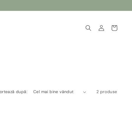
Conectați-
Coș
vă
ortează după:
2 produse