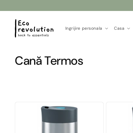
Salt la
conținut
Ingrijire personala
Casa
C
Cană Termos
o
l
e
c