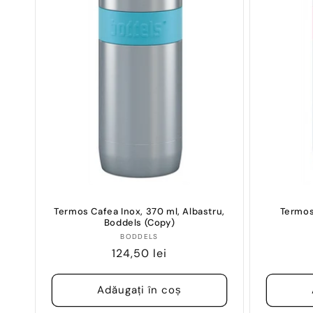
ț
i
e
:
Termos Cafea Inox, 370 ml, Albastru,
Termos
Boddels (Copy)
Vânzător:
BODDELS
Preț
124,50 lei
obișnuit
Adăugați în coș