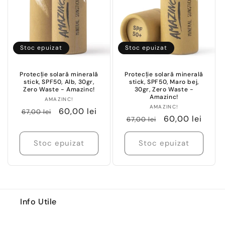
Stoc epuizat
Stoc epuizat
Protecție solară minerală
Protecție solară minerală
stick, SPF50, Alb, 30gr,
stick, SPF50, Maro bej,
Zero Waste - Amazinc!
30gr, Zero Waste -
Amazinc!
Vânzător:
AMAZINC!
Vânzător:
AMAZINC!
Preț
Preț
60,00 lei
67,00 lei
Preț
Preț
60,00 lei
67,00 lei
obișnuit
redus
obișnuit
redus
Stoc epuizat
Stoc epuizat
Info Utile