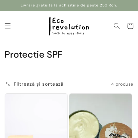
Salt la
Livrare gratuită la achizitiile de peste 250 Ron.
conținut
Coș
C
Protectie SPF
o
l
Filtrează și sortează
4 produse
e
c
ț
i