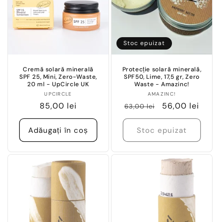
e
:
Stoc epuizat
Cremă solară minerală
Protecție solară minerală,
SPF 25, Mini, Zero-Waste,
SPF50, Lime, 17,5 gr, Zero
20 ml - UpCircle UK
Waste - Amazinc!
Vânzător:
Vânzător:
UPCIRCLE
AMAZINC!
Preț
85,00 lei
Preț
Preț
56,00 lei
63,00 lei
obișnuit
obișnuit
redus
Adăugați în coș
Stoc epuizat