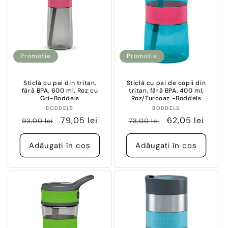
Promotie
Promotie
Sticlă cu pai din tritan,
Sticlă cu pai de copii din
fără BPA, 600 ml, Roz cu
tritan, fără BPA, 400 ml,
Gri-Boddels
Roz/Turcoaz -Boddels
Vânzător:
Vânzător:
BODDELS
BODDELS
Preț
Preț
79,05 lei
Preț
Preț
62,05 lei
93,00 lei
73,00 lei
obișnuit
redus
obișnuit
redus
Adăugați în coș
Adăugați în coș