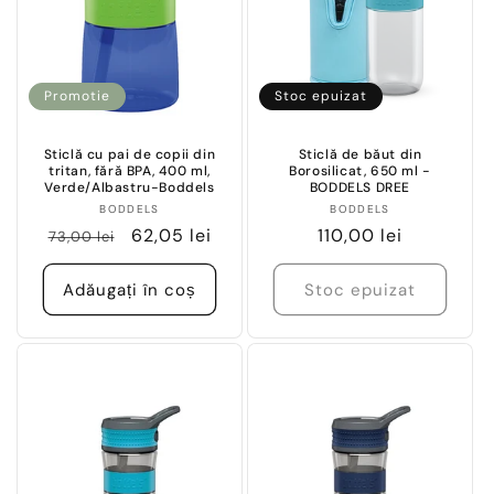
e
:
Promotie
Stoc epuizat
Sticlă cu pai de copii din
Sticlă de băut din
tritan, fără BPA, 400 ml,
Borosilicat, 650 ml -
Verde/Albastru-Boddels
BODDELS DREE
Vânzător:
Vânzător:
BODDELS
BODDELS
Preț
Preț
62,05 lei
Preț
110,00 lei
73,00 lei
obișnuit
redus
obișnuit
Adăugați în coș
Stoc epuizat