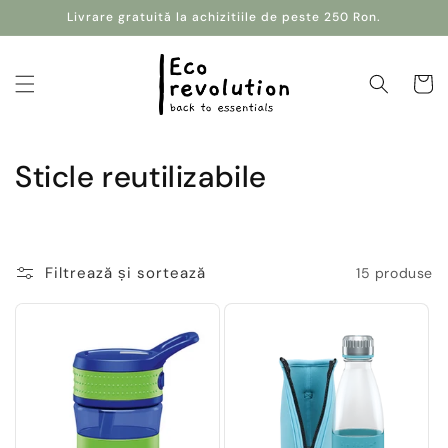
Salt la
Livrare gratuită la achizitiile de peste 250 Ron.
conținut
Coș
C
Sticle reutilizabile
o
l
Filtrează și sortează
15 produse
e
c
ț
i