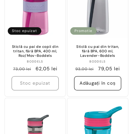
Stoc epuizat
Promotie
Sticlă cu pai de copii din
Sticlă cu pai din tritan,
tritan, fără BPA, 400 ml,
fără BPA, 600 ml,
Roz/Mov-Boddels
Lavender-Boddels
Vânzător:
Vânzător:
BODDELS
BODDELS
Preț
Preț
62,05 lei
Preț
Preț
79,05 lei
73,00 lei
93,00 lei
obișnuit
redus
obișnuit
redus
Stoc epuizat
Adăugați în coș