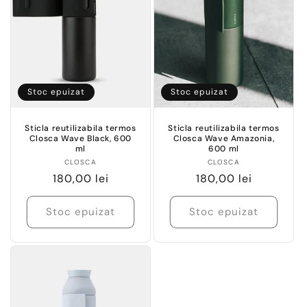
Stoc epuizat
Stoc epuizat
Sticla reutilizabila termos
Sticla reutilizabila termos
Closca Wave Black, 600
Closca Wave Amazonia,
ml
600 ml
Vânzător:
Vânzător:
CLOSCA
CLOSCA
Preț
180,00 lei
Preț
180,00 lei
obișnuit
obișnuit
Stoc epuizat
Stoc epuizat