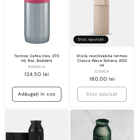
Stoc epuizat
Termos Cafea Inox, 370
Sticla reutilizabila termos
ml, Roz, Boddels
Closca Wave Sahara, 600
ml
Vânzător:
BODDELS
Vânzător:
CLOSCA
Preț
124,50 lei
Preț
180,00 lei
obișnuit
obișnuit
Adăugați în coș
Stoc epuizat