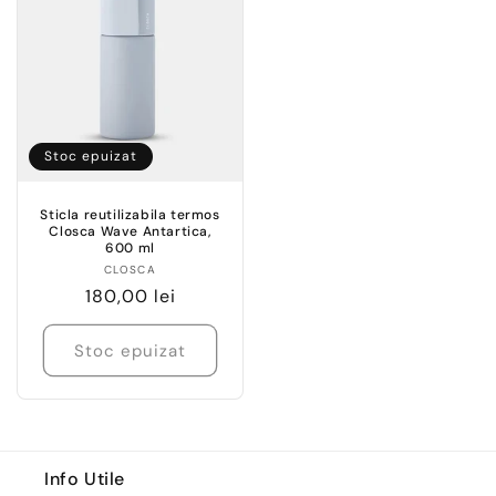
Stoc epuizat
Sticla reutilizabila termos
Closca Wave Antartica,
600 ml
Vânzător:
CLOSCA
Preț
180,00 lei
obișnuit
Stoc epuizat
Info Utile