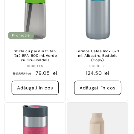
Promotie
Sticlă cu pai din tritan,
Termos Cafea Inox, 370
fără BPA, 600 ml, Verde
ml, Albastru, Boddels
cu Gri-Boddels
(Copy)
Vânzător:
Vânzător:
BODDELS
BODDELS
Preț
Preț
79,05 lei
Preț
124,50 lei
93,00 lei
obișnuit
redus
obișnuit
Adăugați în coș
Adăugați în coș