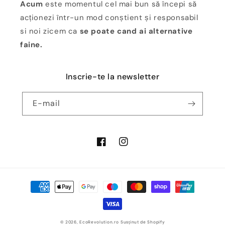
Acum
este momentul cel mai bun să începi să
acționezi într-un mod conștient și responsabil
si noi zicem ca
se poate cand ai alternative
faine.
Inscrie-te la newsletter
E-mail
Facebook
Instagram
Metode
de
plată
© 2026,
EcoRevolution.ro
Susținut de Shopify