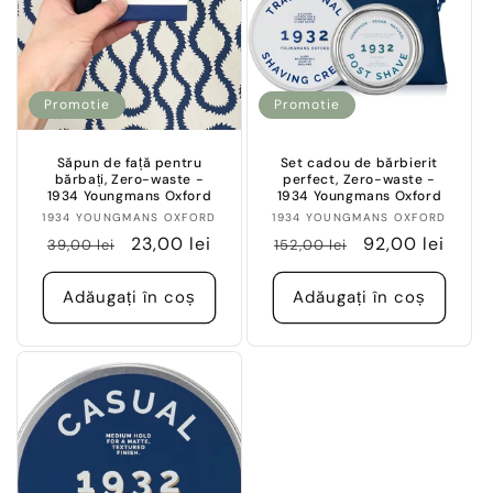
Promotie
Promotie
Săpun de față pentru
Set cadou de bărbierit
bărbați, Zero-waste -
perfect, Zero-waste -
1934 Youngmans Oxford
1934 Youngmans Oxford
Vânzător:
Vânzător:
1934 YOUNGMANS OXFORD
1934 YOUNGMANS OXFORD
Preț
Preț
23,00 lei
Preț
Preț
92,00 lei
39,00 lei
152,00 lei
obișnuit
redus
obișnuit
redus
Adăugați în coș
Adăugați în coș