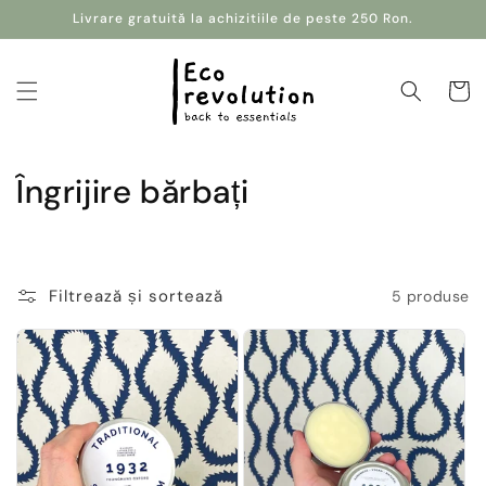
Salt la
Livrare gratuită la achizitiile de peste 250 Ron.
conținut
Coș
C
Îngrijire bărbați
o
l
Filtrează și sortează
5 produse
e
c
ț
i