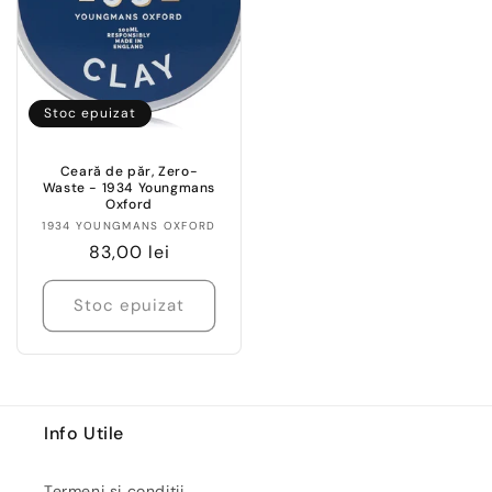
Stoc epuizat
Ceară de păr, Zero-
Waste - 1934 Youngmans
Oxford
Vânzător:
1934 YOUNGMANS OXFORD
Preț
83,00 lei
obișnuit
Stoc epuizat
Info Utile
Termeni si conditii