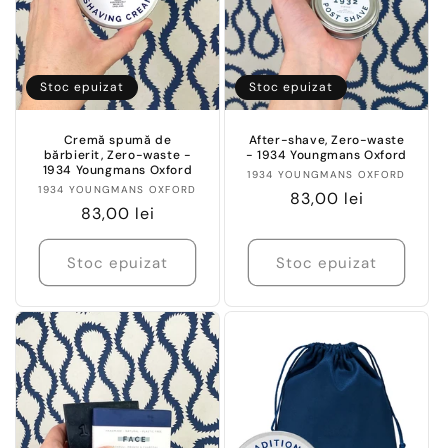
e
:
Stoc epuizat
Stoc epuizat
Cremă spumă de
After-shave, Zero-waste
bărbierit, Zero-waste -
- 1934 Youngmans Oxford
1934 Youngmans Oxford
Vânzător:
1934 YOUNGMANS OXFORD
Vânzător:
1934 YOUNGMANS OXFORD
Preț
83,00 lei
Preț
83,00 lei
obișnuit
obișnuit
Stoc epuizat
Stoc epuizat