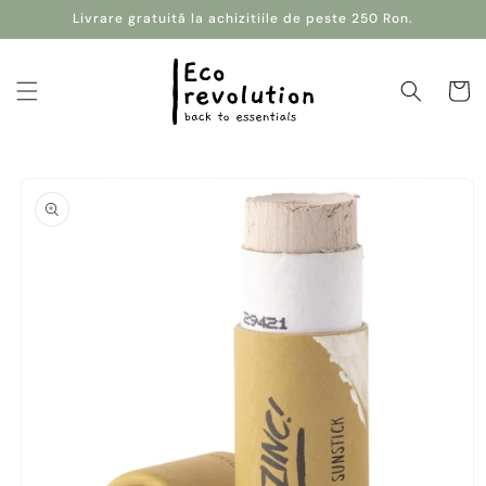
Salt la
Livrare gratuită la achizitiile de peste 250 Ron.
conținut
Coș
Salt la
informațiile
despre
produs