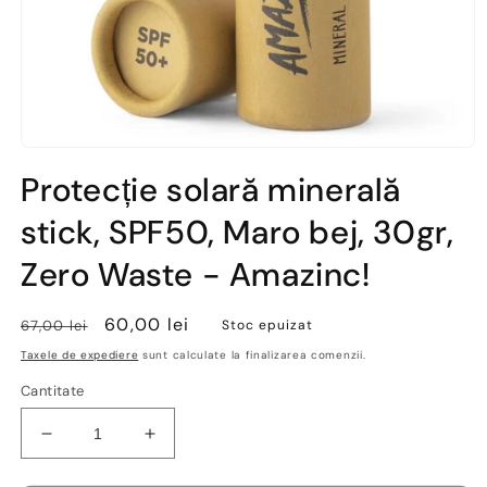
Deschide
conținutul
Protecție solară minerală
media
1
stick, SPF50, Maro bej, 30gr,
într-
o
fereastră
Zero Waste - Amazinc!
modală
Preț
Preț
60,00 lei
67,00 lei
Stoc epuizat
obișnuit
redus
Taxele de expediere
sunt calculate la finalizarea comenzii.
Cantitate
Reduceți
Creșteți
cantitatea
cantitatea