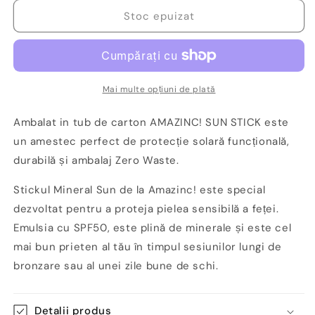
pentru
pentru
Protecție
Protecție
Stoc epuizat
solară
solară
minerală
minerală
stick,
stick,
SPF50,
SPF50,
Maro
Maro
Mai multe opțiuni de plată
bej,
bej,
30gr,
30gr,
Ambalat in tub de carton AMAZINC! SUN STICK este
Zero
Zero
un amestec perfect de protecție solară funcțională,
Waste
Waste
durabilă și ambalaj Zero Waste.
-
-
Amazinc!
Amazinc!
Stickul Mineral Sun de la Amazinc! este special
dezvoltat pentru a proteja pielea sensibilă a feței.
Emulsia cu SPF50, este plină de minerale și este cel
mai bun prieten al tău în timpul sesiunilor lungi de
bronzare sau al unei zile bune de schi.
Detalii produs