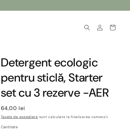
Conectați-
Coș
vă
Detergent ecologic
pentru sticlă, Starter
set cu 3 rezerve -AER
Preț
64,00 lei
obișnuit
Taxele de expediere
sunt calculate la finalizarea comenzii.
Cantitate