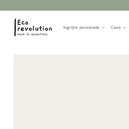
Salt la
conținut
Ingrijire personala
Casa
Salt la
informațiile
despre
produs