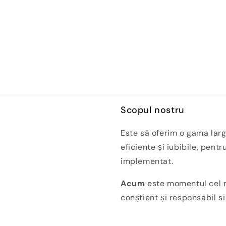
Scopul nostru
Este să oferim o gama larg
eficiente și iubibile, pentr
implementat.
Acum
este momentul cel m
conștient și responsabil s