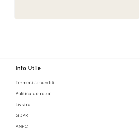
Deschide
conținutul
media
2
într-
o
fereastră
modală
Info Utile
Termeni si conditii
Politica de retur
Livrare
GDPR
ANPC