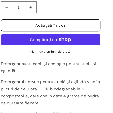
Reduceți
Creșteți
cantitatea
cantitatea
pentru
pentru
Detergent
Detergent
Adăugați în coș
ecologic
ecologic
pentru
pentru
sticlă,
sticlă,
Starter
Starter
set
set
Mai multe opțiuni de plată
cu
cu
3
3
Detergent sustenabil și ecologic pentru sticlă și
rezerve
rezerve
oglindă.
-
-
AER
AER
Detergentul aervue pentru sticlă și oglindă vine în
plicuri de celuloză 100% biodegradabile și
compostabile, care conțin câte 4 grame de pudră
de curățare fiecare.