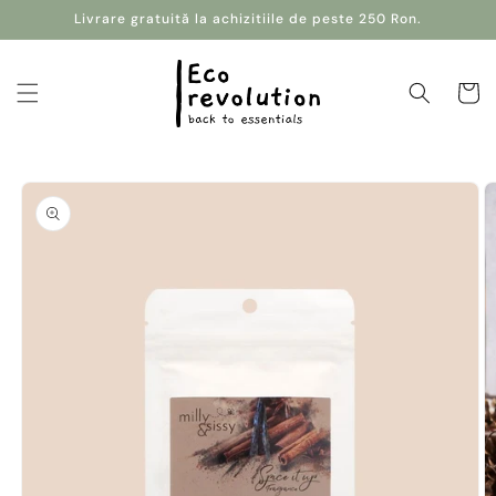
Salt la
Livrare gratuită la achizitiile de peste 250 Ron.
conținut
Coș
Salt la
informațiile
despre
produs