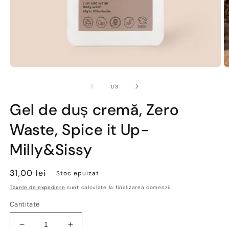
Deschide
D
conținutul
co
media
m
din
1
/
3
1
2
într-
în
Gel de duș cremă, Zero
o
o
fereastră
fe
Waste, Spice it Up-
modală
m
Milly&Sissy
Preț
31,00 lei
Stoc epuizat
obișnuit
Taxele de expediere
sunt calculate la finalizarea comenzii.
Cantitate
Reduceți
Creșteți