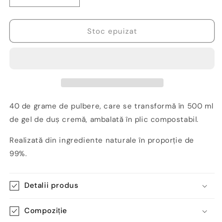
cantitatea
cantitatea
pentru
pentru
Gel
Gel
Stoc epuizat
de
de
duș
duș
cremă,
cremă,
Zero
Zero
Waste,
Waste,
Spice
Spice
it
it
40 de grame de pulbere, care se transformă în 500 ml
Up-
Up-
de gel de duș cremă, ambalată în plic compostabil.
Milly&amp;Sissy
Milly&amp;Sissy
Realizată din ingrediente naturale în proporție de
99%.
Detalii produs
Compoziție