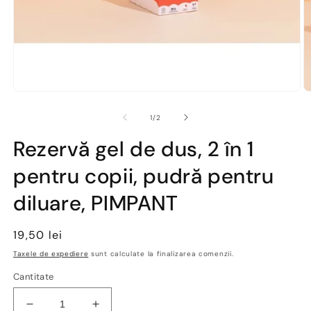
Deschide
D
conținutul
co
media
m
din
1
/
2
1
2
într-
în
Rezervă gel de dus, 2 în 1
o
o
fereastră
fe
pentru copii, pudră pentru
modală
m
diluare, PIMPANT
Preț
19,50 lei
obișnuit
Taxele de expediere
sunt calculate la finalizarea comenzii.
Cantitate
Reduceți
Creșteți