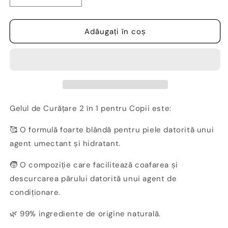
cantitatea
cantitatea
pentru
pentru
Rezervă
Rezervă
Adăugați în coș
gel
gel
de
de
dus,
dus,
2
2
în
în
1
1
pentru
pentru
Gelul de Curățare 2 în 1 pentru Copii este:
copii,
copii,
pudră
pudră
🥰 O formulă foarte blândă pentru piele datorită unui
pentru
pentru
agent umectant și hidratant.
diluare,
diluare,
PIMPANT
PIMPANT
🧒 O compoziție care facilitează coafarea și
descurcarea părului datorită unui agent de
condiționare.
🌿 99% ingrediente de origine naturală.