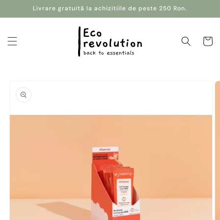
Salt la
Livrare gratuită la achizitiile de peste 250 Ron.
conținut
Coș
Salt la
informațiile
despre
produs