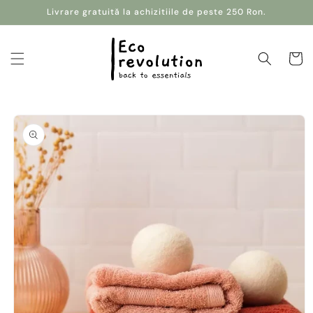
Salt la
Livrare gratuită la achizitiile de peste 250 Ron.
conținut
Coș
Salt la
informațiile
despre
produs