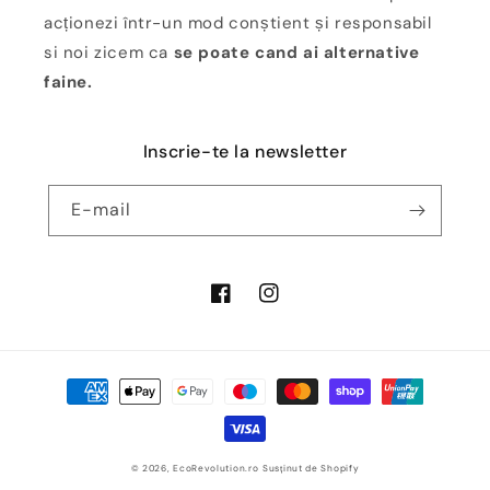
acționezi într-un mod conștient și responsabil
si noi zicem ca
se poate cand ai alternative
faine.
Inscrie-te la newsletter
E-mail
Facebook
Instagram
Metode
de
plată
© 2026,
EcoRevolution.ro
Susținut de Shopify