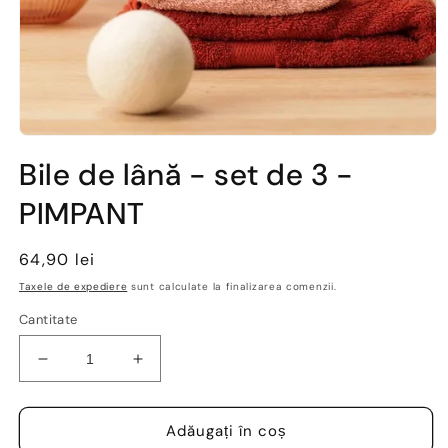
Deschide
conținutul
Bile de lână - set de 3 -
media
1
PIMPANT
într-
o
fereastră
modală
Preț
64,90 lei
obișnuit
Taxele de expediere
sunt calculate la finalizarea comenzii.
Cantitate
Reduceți
Creșteți
cantitatea
cantitatea
pentru
pentru
Bile
Bile
Adăugați în coș