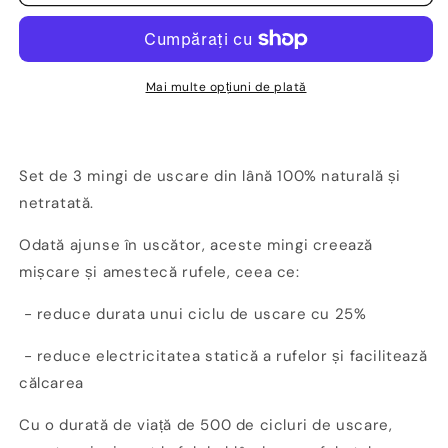
de
de
lână
lână
-
-
set
set
de
de
Mai multe opțiuni de plată
3
3
-
-
PIMPANT
PIMPANT
Set de 3 mingi de uscare din lână 100% naturală și
netratată.
Odată ajunse în uscător, aceste mingi creează
mișcare și amestecă rufele, ceea ce:
- reduce durata unui ciclu de uscare cu 25%
- reduce electricitatea statică a rufelor și facilitează
călcarea
Cu o durată de viață de 500 de cicluri de uscare,