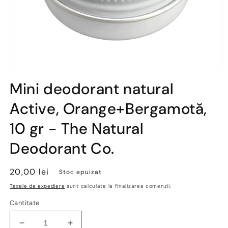
Deschide
conținutul
Mini deodorant natural
media
1
Active, Orange+Bergamotă,
într-
o
fereastră
10 gr - The Natural
modală
Deodorant Co.
Preț
20,00 lei
Stoc epuizat
obișnuit
Taxele de expediere
sunt calculate la finalizarea comenzii.
Cantitate
Reduceți
Creșteți