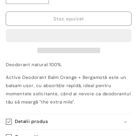
cantitatea
cantitatea
pentru
pentru
Mini
Mini
Stoc epuizat
deodorant
deodorant
natural
natural
Active,
Active,
Orange+Bergamotă,
Orange+Bergamotă,
10
10
gr
gr
-
-
Deodorant natural 100%.
The
The
Natural
Natural
Active Deodorant Balm Orange + Bergamotă este un
Deodorant
Deodorant
balsam ușor, cu absorbție rapidă, ideal pentru
Co.
Co.
momentele solicitante, când ai nevoie ca deodorantul
tău să meargă "the extra mile".
Detalii produs