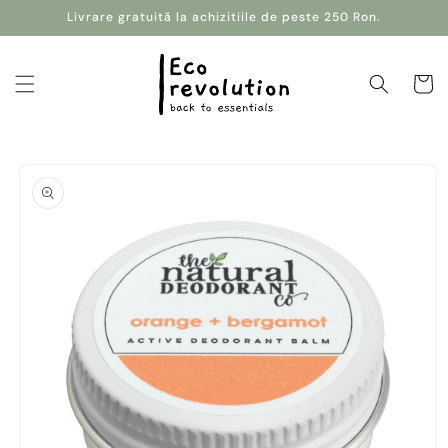
Salt la
Livrare gratuită la achizitiile de peste 250 Ron.
conținut
Coș
Salt la
informațiile
despre
produs