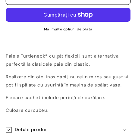
flexibile
flexibile
din
din
oțel
oțel
inoxidabil,
inoxidabil,
22cm,
22cm,
Mai multe opțiuni de plată
4
4
buc.
buc.
-
-
Turtleneck
Turtleneck
Paiele Turtleneck® cu gât flexibil, sunt alternativa
perfectă la clasicele paie din plastic.
Realizate din oțel inoxidabil, nu rețin miros sau gust și
pot fi spălate cu ușurință în mașina de spălat vase.
Fiecare pachet include periuță de curățare.
Culoare curcubeu.
Detalii produs