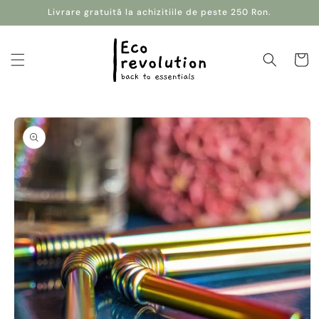
Salt la
Livrare gratuită la achizitiile de peste 250 Ron.
conținut
Coș
Salt la
informațiile
despre
produs