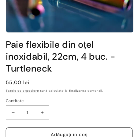
Deschide
conținutul
Paie flexibile din oțel
media
1
inoxidabil, 22cm, 4 buc. -
într-
o
fereastră
Turtleneck
modală
Preț
55,00 lei
obișnuit
Taxele de expediere
sunt calculate la finalizarea comenzii.
Cantitate
Reduceți
Creșteți
cantitatea
cantitatea
pentru
pentru
Paie
Paie
Adăugați în coș