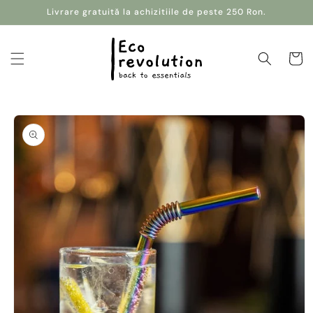
Salt la
Livrare gratuită la achizitiile de peste 250 Ron.
conținut
Coș
Salt la
informațiile
despre
produs