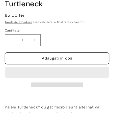
Turtleneck
modală
Preț
85,00 lei
obișnuit
Taxele de expediere
sunt calculate la finalizarea comenzii.
Cantitate
Reduceți
Creșteți
cantitatea
cantitatea
pentru
pentru
Paie
Paie
Adăugați în coș
flexibile
flexibile
din
din
oțel
oțel
inoxidabil,
inoxidabil,
28cm,
28cm,
8
8
buc.
buc.
-
-
Turtleneck
Turtleneck
Paiele Turtleneck® cu gât flexibil, sunt alternativa