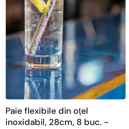
Deschide
conținutul
Paie flexibile din oțel
media
1
inoxidabil, 28cm, 8 buc. -
într-
o
fereastră