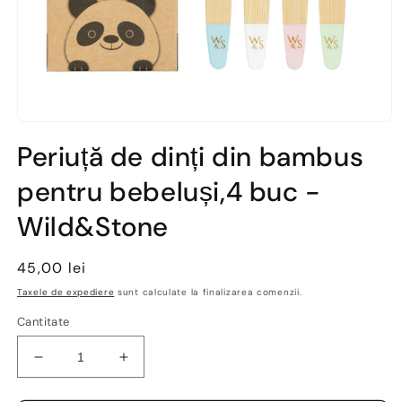
Deschide
conținutul
Periuță de dinți din bambus
media
1
pentru bebeluși,4 buc -
într-
o
fereastră
Wild&Stone
modală
Preț
45,00 lei
obișnuit
Taxele de expediere
sunt calculate la finalizarea comenzii.
Cantitate
Reduceți
Creșteți
cantitatea
cantitatea