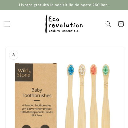
Salt la
Livrare gratuită la achizitiile de peste 250 Ron.
conținut
Coș
Salt la
informațiile
despre
produs