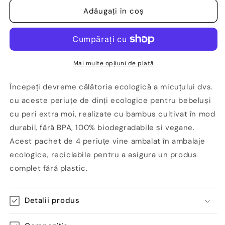
pentru
pentru
Periuță
Periuță
Adăugați în coș
de
de
dinți
dinți
din
din
bambus
bambus
pentru
pentru
Mai multe opțiuni de plată
bebeluși,4
bebeluși,4
buc
buc
Începeți devreme călătoria ecologică a micuțului dvs.
-
-
cu aceste periuțe de dinți ecologice pentru bebeluși
Wild&amp;Stone
Wild&amp;Stone
cu peri extra moi, realizate cu bambus cultivat în mod
durabil, fără BPA, 100% biodegradabile și vegane.
Acest pachet de 4 periuțe vine ambalat în ambalaje
ecologice, reciclabile pentru a asigura un produs
complet fără plastic.
Detalii produs