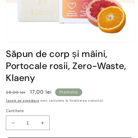
Deschide
conținutul
Săpun de corp și mâini,
media
1
Portocale rosii, Zero-Waste,
într-
o
fereastră
Klaeny
modală
Preț
Preț
17,00 lei
29,00 lei
Promotie
obișnuit
redus
Taxele de expediere
sunt calculate la finalizarea comenzii.
Cantitate
Reduceți
Creșteți
cantitatea
cantitatea