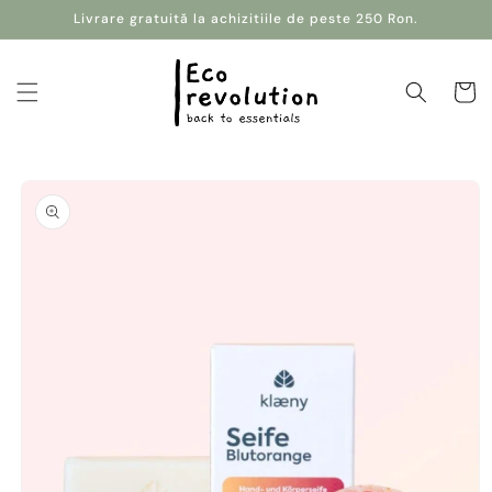
Salt la
Livrare gratuită la achizitiile de peste 250 Ron.
conținut
Coș
Salt la
informațiile
despre
produs