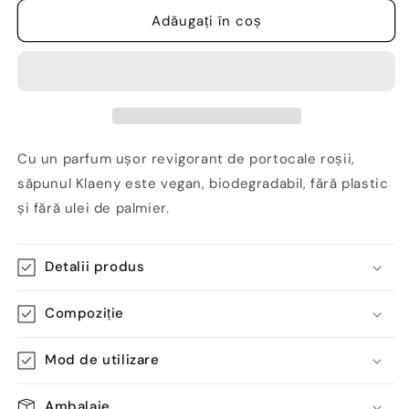
pentru
pentru
Săpun
Săpun
Adăugați în coș
de
de
corp
corp
și
și
mâini,
mâini,
Portocale
Portocale
rosii,
rosii,
Zero-
Zero-
Cu un parfum ușor revigorant de portocale roșii,
Waste,
Waste,
săpunul Klaeny este vegan, biodegradabil, fără plastic
Klaeny
Klaeny
și fără ulei de palmier.
Detalii produs
Compoziție
Mod de utilizare
Ambalaje