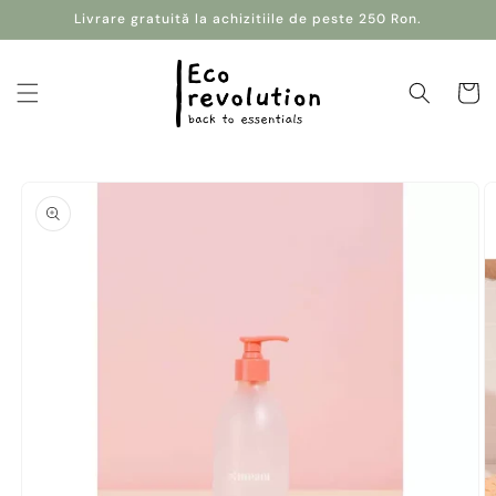
Salt la
Livrare gratuită la achizitiile de peste 250 Ron.
conținut
Coș
Salt la
informațiile
despre
produs