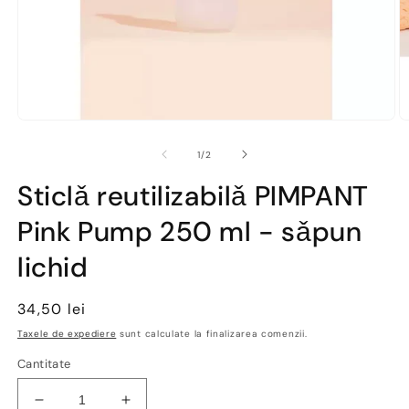
Deschide
D
conținutul
co
media
m
din
1
/
2
1
2
într-
în
Sticlǎ reutilizabilǎ PIMPANT
o
o
fereastră
fe
Pink Pump 250 ml - sǎpun
modală
m
lichid
Preț
34,50 lei
obișnuit
Taxele de expediere
sunt calculate la finalizarea comenzii.
Cantitate
Reduceți
Creșteți