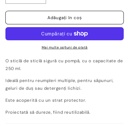
cantitatea
cantitatea
pentru
pentru
Sticlǎ
Sticlǎ
Adăugați în coș
reutilizabilǎ
reutilizabilǎ
PIMPANT
PIMPANT
Pink
Pink
Pump
Pump
250
250
Mai multe opțiuni de plată
ml
ml
-
-
O sticlă de sticlă sigură cu pompă, cu o capacitate de
sǎpun
sǎpun
250 ml.
lichid
lichid
Idealǎ pentru reumpleri multiple, pentru sǎpunuri,
geluri de duș sau detergenți lichizi.
Este acoperită cu un strat protector.
Proiectată să dureze, fiind reutilizabilǎ.