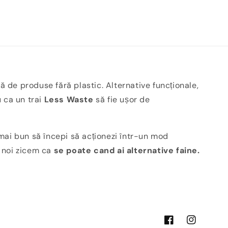
ă de produse fără plastic. Alternative funcționale,
u ca un trai
Less Waste
să fie ușor de
ai bun să începi să acționezi într-un mod
i noi zicem ca
se poate cand ai alternative faine.
Facebook
Instagram