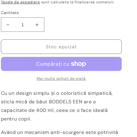
obișnuit
redus
Taxele de expediere
sunt calculate la finalizarea comenzii.
Cantitate
Reduceți
Creșteți
cantitatea
cantitatea
pentru
pentru
Sticlă
Sticlă
Stoc epuizat
cu
cu
pai
pai
de
de
copii
copii
din
din
Mai multe opțiuni de plată
tritan,
tritan,
fără
fără
Cu un design simplu și o coloristică simpatică,
BPA,
BPA,
sticla mică de băut BODDELS EEN are o
400
400
capacitate de 400 ml, ceea ce o face ideală
ml,
ml,
Roz/Mov-
Roz/Mov-
pentru copii.
Boddels
Boddels
Având un mecanism anti-scurgere este potrivită