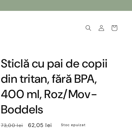
Conectați-
Coș
vă
Sticlă cu pai de copii
din tritan, fără BPA,
400 ml, Roz/Mov-
Boddels
Preț
Preț
62,05 lei
73,00 lei
Stoc epuizat