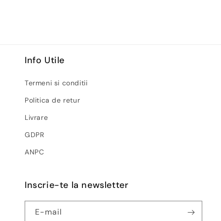
media
2
într-
o
fereastră
modală
Info Utile
Termeni si conditii
Politica de retur
Livrare
GDPR
ANPC
Inscrie-te la newsletter
E-mail