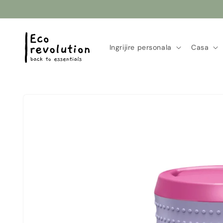
Salt la
conținut
Ingrijire personala
Casa
Salt la
informațiile
despre
produs