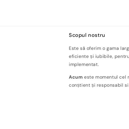
Scopul nostru
Este să oferim o gama larg
eficiente și iubibile, pentr
implementat.
Acum
este momentul cel m
conștient și responsabil s