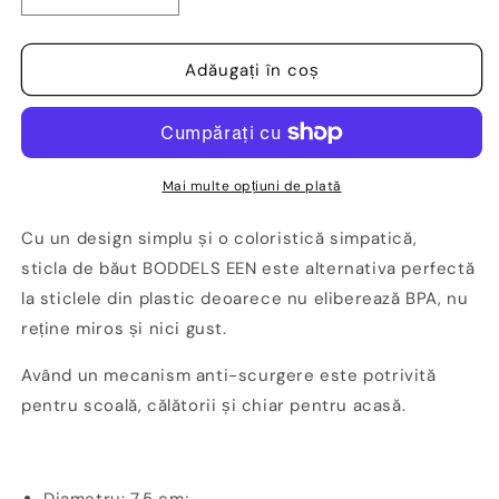
cantitatea
cantitatea
pentru
pentru
Sticlă
Sticlă
Adăugați în coș
cu
cu
pai
pai
din
din
tritan,
tritan,
fără
fără
Mai multe opțiuni de plată
BPA,
BPA,
600
600
Cu un design simplu și o coloristică simpatică,
ml,
ml,
sticla de băut BODDELS EEN este alternativa perfectă
Roz
Roz
la sticlele din plastic deoarece nu eliberează BPA, nu
cu
cu
Gri-
Gri-
reține miros și nici gust.
Boddels
Boddels
Având un mecanism anti-scurgere este potrivită
pentru scoală, călătorii și chiar pentru acasă.