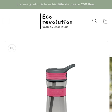
Salt la
Livrare gratuită la achizitiile de peste 250 Ron.
conținut
Coș
Salt la
informațiile
despre
produs