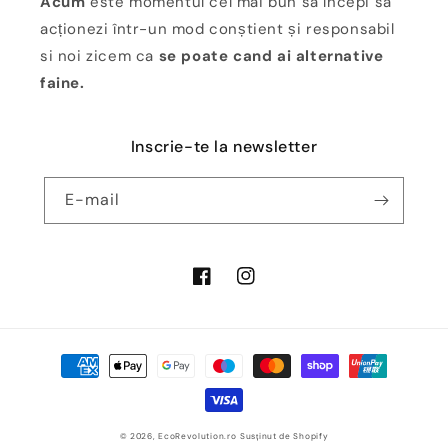
Acum
este momentul cel mai bun să începi să
acționezi într-un mod conștient și responsabil
si noi zicem ca
se poate cand ai alternative
faine.
Inscrie-te la newsletter
E-mail
Facebook
Instagram
Metode
de
plată
© 2026,
EcoRevolution.ro
Susținut de Shopify