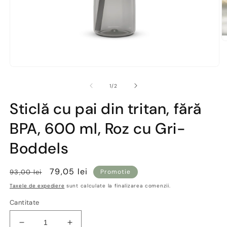
D
co
m
2
Deschide
în
conținutul
o
media
din
1
/
2
fe
1
m
într-
Sticlă cu pai din tritan, fără
o
fereastră
BPA, 600 ml, Roz cu Gri-
modală
Boddels
Preț
Preț
79,05 lei
93,00 lei
Promotie
obișnuit
redus
Taxele de expediere
sunt calculate la finalizarea comenzii.
Cantitate
Reduceți
Creșteți