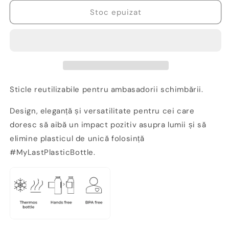
pentru
pentru
Sticla
Sticla
Stoc epuizat
reutilizabila
reutilizabila
termos
termos
Closca
Closca
Wave
Wave
Sahara,
Sahara,
600
600
ml
ml
Sticle reutilizabile pentru ambasadorii schimbării.
Design, eleganță și versatilitate pentru cei care
doresc să aibă un impact pozitiv asupra lumii și să
elimine plasticul de unică folosință
#MyLastPlasticBottle.