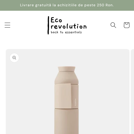
Salt la
Livrare gratuită la achizitiile de peste 250 Ron.
conținut
Coș
Salt la
informațiile
despre
produs