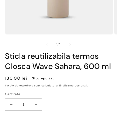
Deschide
D
conținutul
co
media
m
din
1
/
5
1
2
într-
în
Sticla reutilizabila termos
o
o
fereastră
fe
Closca Wave Sahara, 600 ml
modală
m
Preț
180,00 lei
Stoc epuizat
obișnuit
Taxele de expediere
sunt calculate la finalizarea comenzii.
Cantitate
Reduceți
Creșteți
cantitatea
cantitatea